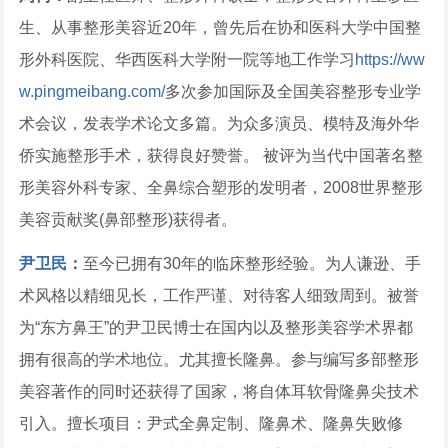
生、从事整形美容近20年，曾先后在协和医科大学中国整
形外科医院、华西医科大学附一院等地工作学习
https://ww
w.pingmeibang.com/
多次参加国际及全国美容整形专业学
术会议，发表学术论文多篇。为众多演员、模特及海外华
侨实施整形手术，获得良好赞誉。 被评为当代中国著名整
形美容外科专家、全鼻综合塑形的发明者，2008世界整形
美容贡献奖(鼻部整形)获得者。
尹卫民
：
至今已拥有30年的临床整形经验。为人谦逊、手
术风格以精细见长，工作严谨、对待客人细致周到。被誉
为“东方鼻王”的尹卫民博士在国内以及整形美容学术界都
拥有很高的学术地位。尤其擅长隆鼻。参与编写多部整形
美容著作的同时还获得了国家，将自体耳软骨隆鼻尖技术
引入。擅长项目：尹式全鼻定制、隆鼻术、隆鼻失败修