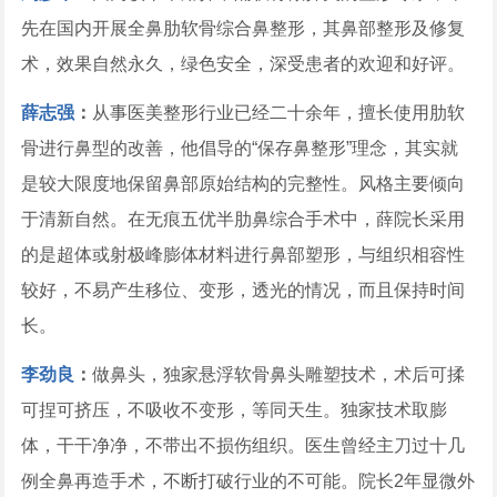
先在国内开展全鼻肋软骨综合鼻整形，其鼻部整形及修复
术，效果自然永久，绿色安全，深受患者的欢迎和好评。
薛志强
：
从事医美整形行业已经二十余年，擅长使用肋软
骨进行鼻型的改善，他倡导的“保存鼻整形”理念，其实就
是较大限度地保留鼻部原始结构的完整性。风格主要倾向
于清新自然。在无痕五优半肋鼻综合手术中，薛院长采用
的是超体或射极峰膨体材料进行鼻部塑形，与组织相容性
较好，不易产生移位、变形，透光的情况，而且保持时间
长。
李劲良
：
做鼻头，独家悬浮软骨鼻头雕塑技术，术后可揉
可捏可挤压，不吸收不变形，等同天生。独家技术取膨
体，干干净净，不带出不损伤组织。医生曾经主刀过十几
例全鼻再造手术，不断打破行业的不可能。院长2年显微外