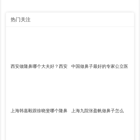
热门关注
西安做隆鼻哪个大夫好？西安
中国做鼻子最好的专家公立医
隆鼻医生找谁做最好？
院医生预约排行榜大全
上海韩嘉毅跟徐晓斐哪个隆鼻
上海九院张盈帆做鼻子怎么
好？徐晓斐韩嘉毅隆鼻案例预
样？张盈帆隆鼻简介案例预约
约