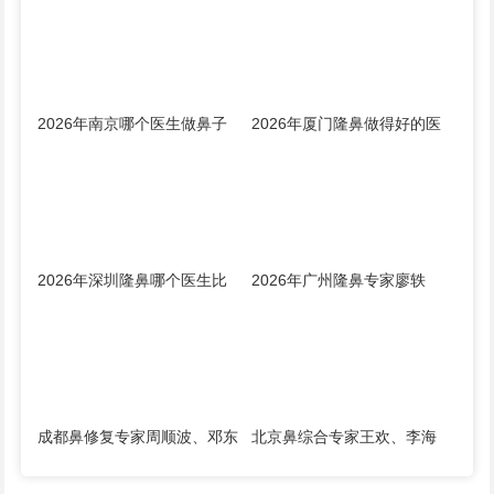
预约排行榜大全：胡志成、周
医生有哪些？曾熬、霍玉旺、
蔚、张海洋、王启立、张鹏、
房志强、蒋立、刘宝军哪个更
李冰谁做鼻子更好？
好？
2026年南京哪个医生做鼻子
2026年厦门隆鼻做得好的医
比较好？林金德、刘昭政、刘
生是谁？钟德成、许春鹏、韩
涛、黄金龙、曹海峰谁隆鼻技
飞、周璟、边大伟哪个好？
术好？
2026年深圳隆鼻哪个医生比
2026年广州隆鼻专家廖轶
较好？2026年深圳隆鼻专家
平、潘卫峰、李希军、佘高
前十名预约榜大全
明、杨万忠谁做鼻子技术最
好？
成都鼻修复专家周顺波、邓东
北京鼻综合专家王欢、李海
伟、段焘、李竞、杨树楷、文
兵、刘军、宫风勇、洪春、夏