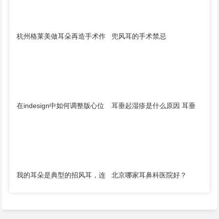
杭州格莱美做耳朵再造手术作
兜风耳的手术禁忌
地怎么样 好吗
在indesign中如何调整版心位
耳垂起湿疹是什么原因 耳垂
置，或者缩小一侧白边...
注射玻尿酸术后注意事项
我的耳朵是典型的招风耳，连
北京哪家耳鼻科医院好？
头发都遮不住了，我能...