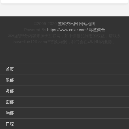
杰、韩国栋谁做隆鼻修复最
正义、郝斌谁做隆鼻最好？
好？
©2009-2020
整容资讯网
网站地图
Powered By
https://www.cniar.com/
标签聚合
本站的部分内容来源于互联网，如不慎侵犯到您的权益，请联系
louvreliu#126.com(#替换为@)，我们会在48小时内删除。
首页
眼部
鼻部
面部
胸部
口腔