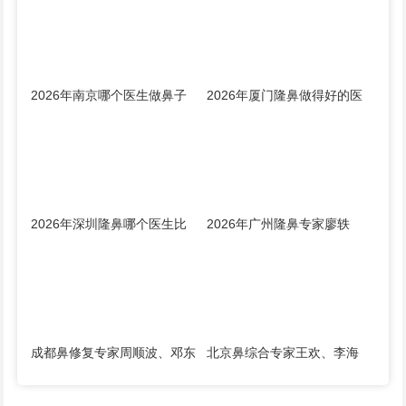
蔚、张海洋、王启立、张鹏、
房志强、蒋立、刘宝军哪个更
李冰谁做鼻子更好？
好？
2026年南京哪个医生做鼻子
2026年厦门隆鼻做得好的医
比较好？林金德、刘昭政、刘
生是谁？钟德成、许春鹏、韩
涛、黄金龙、曹海峰谁隆鼻技
飞、周璟、边大伟哪个好？
术好？
2026年深圳隆鼻哪个医生比
2026年广州隆鼻专家廖轶
较好？2026年深圳隆鼻专家
平、潘卫峰、李希军、佘高
前十名预约榜大全
明、杨万忠谁做鼻子技术最
好？
成都鼻修复专家周顺波、邓东
北京鼻综合专家王欢、李海
伟、段焘、李竞、杨树楷、文
兵、刘军、宫风勇、洪春、夏