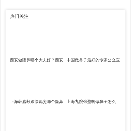
热门关注
西安做隆鼻哪个大夫好？西安
中国做鼻子最好的专家公立医
隆鼻医生找谁做最好？
院医生预约排行榜大全
上海韩嘉毅跟徐晓斐哪个隆鼻
上海九院张盈帆做鼻子怎么
好？徐晓斐韩嘉毅隆鼻案例预
样？张盈帆隆鼻简介案例预约
约