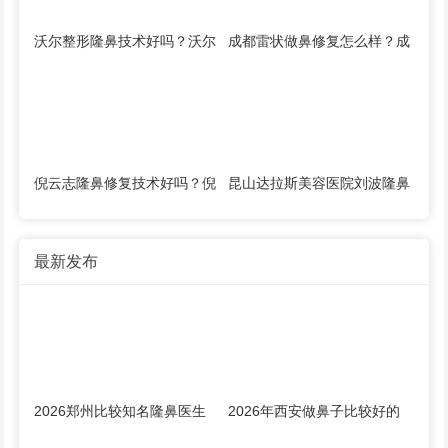
沃尔整形隆鼻技术好吗？沃尔
成都雷状做鼻修复怎么样？成
刘彦军汪洋冯雁平谁的技术
都雷状隆鼻简介预约案例
好？
倪云志隆鼻修复技术好吗？倪
昆山达拉斯美容医院刘波隆鼻
云志隆鼻简介案例预约
修复技术好吗？刘波隆鼻案例
预约简介
最新发布
2026郑州比较知名隆鼻医生
2026年西安做鼻子比较好的
预约排行榜大全：胡志成、周
医生有哪些？曾熬、霍玉旺、