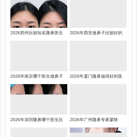
2026郑州比较知名隆鼻医生
2026年西安做鼻子比较好的
预约排行榜大全：胡志成、周
医生有哪些？曾熬、霍玉旺、
蔚、张海洋、王启立、张鹏、
房志强、蒋立、刘宝军哪个更
李冰谁做鼻子更好？
好？
2026年南京哪个医生做鼻子
2026年厦门隆鼻做得好的医
比较好？林金德、刘昭政、刘
生是谁？钟德成、许春鹏、韩
涛、黄金龙、曹海峰谁隆鼻技
飞、周璟、边大伟哪个好？
术好？
2026年深圳隆鼻哪个医生比
2026年广州隆鼻专家廖轶
较好？2026年深圳隆鼻专家
平、潘卫峰、李希军、佘高