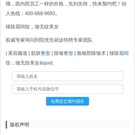
哦，跟内部员工一样的价格，先到先得，快来预约吧！动
人热线：400-668-9693。
移除眉间纹，做无纹美女
权威专家询问到院优先就诊特聘专家团队
| 美容频道 | 肌肤
整形
| 除皱
整形
| 脸颊部除皱术 | 移除
眉间
纹
，做无纹美女&
quot
;
版权声明