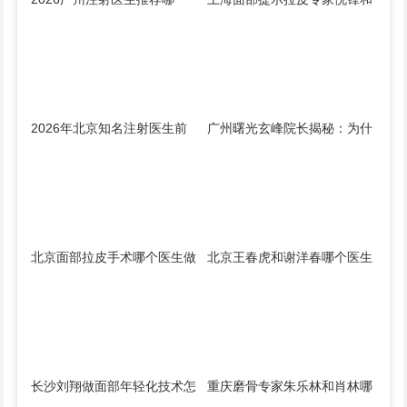
个？面部微调和骨相注射陈超
李峰哪个技术好？
越、赵江辉、张少伟、曾东、
玄峰、邓咏谁好？
2026年北京知名注射医生前
广州曙光玄峰院长揭秘：为什
十名预约排行榜大全 擅长面
么韩式韧带提升能避免面部臃
部抗衰、皮贴骨、面部轮廓的
肿？
注射医生哪个最好？
北京面部拉皮手术哪个医生做
北京王春虎和谢洋春哪个医生
得最好？赵延勇、杜太超、王
做拉皮好？王春虎和谢洋春面
春虎、袁强谁做提升好？
部提升谁技术更好？
长沙刘翔做面部年轻化技术怎
重庆磨骨专家朱乐林和肖林哪