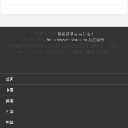
么样？刘翔做面部年轻化多少
个医生做磨骨好？朱乐林和肖
钱？
林做改脸型吗？
©2009-2020
整容资讯网
网站地图
Powered By
https://www.cniar.com/
标签聚合
本站的部分内容来源于互联网，如不慎侵犯到您的权益，请联系
louvreliu#126.com(#替换为@)，我们会在48小时内删除。
首页
眼部
鼻部
面部
胸部