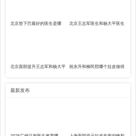
北京垫下巴最好的医生是哪
北京王志军医生和杨大平医生
个？解芳祁佐良宋涛尹宏宇谁
哪一个厉害？杨大平王志军对
好？
比
北京面部提升王志军和杨大平
祝东升和柳民熙哪个拉皮做得
哪个厉害？杨大平王志军谁
好？面部提升技术更好？
好？
最新发布
2026广州注射医生推荐哪
上海面部提示拉皮专家倪锋和