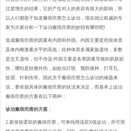
过度增生的结果，它的产生对人的美容有很大的影响，所
以人们都急于知道瘢痕疙瘩怎么诊治，现在就让权威的
专
家
为大家分析一下诊治瘢痕疙瘩的妙招有哪些吧!
造成瘢痕疙瘩的因素有内因和外因。内因主要是疤痕体质
及体内雌激素水平的高低，此种体质多属家族遗传，多数
是交叉遗传，但不传染;外因主要是各类因素导致的肌肤损
伤，哪怕是轻微外伤，如蚊虫叮咬、预防接种、打耳孔、
纹眉、针刺伤等。因此关于瘢痕疙瘩怎么诊治的难题来
说，要依据具体的瘢痕疙瘩的状况来决定，而基本上诊治
瘢痕疙瘩的方案有以下两种：
诊治瘢痕疙瘩的方案
：
1.新发较柔软的瘢痕疙瘩，可单纯用浅层X线诊治，亦可用