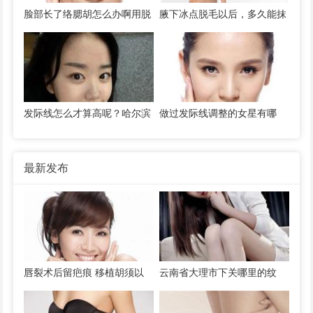
脸部长了络腮胡怎么办啊用脱
腋下冰点脱毛以后，多久能抹
毛膏行不
止汗露 冰点脱毛能否做到永
久脱毛
发际线怎么才算高呢？哈尔滨
做过发际线调整的女星有哪
有没有发际线移植医院？
些？
最新发布
唇裂术后留疤痕 移植胡须以
云南省大理市下关哪里的纹
遮挡疤痕 效果怎样
眉，绣眉，植眉弄得一点...