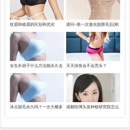
纹眉和植眉的区别和优劣
请问~第一次激光脱唇毛后(刚
三天，第二第三次还没... 脱唇
毛手术案例
女生长胡子什么方法能永久去
天天掉发会不会秃头？
除 激光脱唇毛要做几次效果
好
冰点脱毛永久吗？一次大概多
成都恒博头发种植研究院怎么
少钱 女士面部脱毛选择冰点
样？
脱毛好吗?