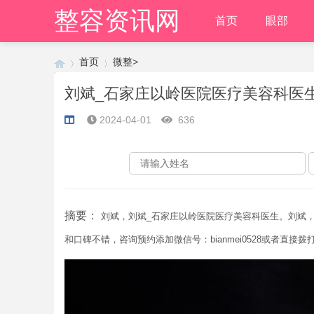
整容资讯网
首页
眼部
首页
微整
>
刘斌_石家庄以岭医院医疗美容科医
2024-04-01
636
›
›
摘要：
刘斌，刘斌_石家庄以岭医院医疗美容科医生。刘斌
和口碑不错，咨询预约添加微信号：bianmei0528或者直接拨打40