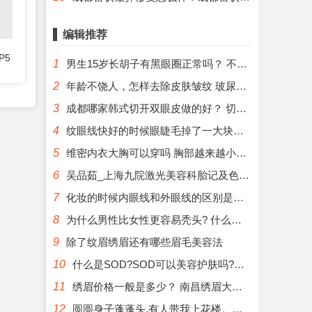
编辑推荐
P5
1
男生15岁长胡子有黑眼圈正常吗？ 不同黑眼圈的治疗方法
薇
2
年龄不饶人，怎样去除皮肤皱纹 玻尿酸除眉间纹
3
成都哪家韩式切开双眼皮做的好？ 切开双眼皮多久可以修复
4
纹眼线快好的时候眼睫毛掉了一大块，还会在长出来吗 纹眼线后该如何消肿呢?
5
维密内衣大胸可以穿吗 胸部越来越小怎么办?妙桃假体隆胸好吗?
6
吴品茹_上海九院激光美容科胎记及色素性疾病面部光老化的光电治疗激光美容专家
7
化妆的时候内眼线和外眼线的区别是什么？ 重睑手术结合绣眼线让您的眼睛更漂亮
8
为什么男性比女性更容易秃头? 什么是自体毛发种植
9
除了纹眉绣眉还有哪些眉毛美容法
10
什么是SOD?SOD可以美容护肤吗?真的可以抗衰老吗? 玻尿酸抗衰老最好的秘方
11
绣眉价格一般是多少？ 南昌绣眉大概要多长时间啊?
12
圆圆身子蓬蓬头,有人带我上花楼。花儿见我开眼笑,... 矫正眼角大小的眼部整形术价格是多少?