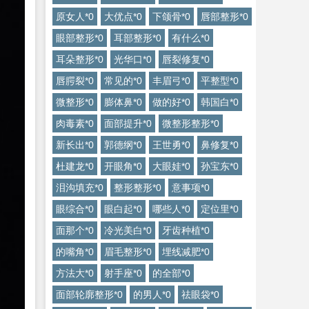
原女人*0
大优点*0
下颌骨*0
唇部整形*0
眼部整形*0
耳部整形*0
有什么*0
耳朵整形*0
光华口*0
唇裂修复*0
唇腭裂*0
常见的*0
丰眉弓*0
平整型*0
微整形*0
膨体鼻*0
做的好*0
韩国白*0
肉毒素*0
面部提升*0
微整形整形*0
新长出*0
郭德纲*0
王世勇*0
鼻修复*0
杜建龙*0
开眼角*0
大眼娃*0
孙宝东*0
泪沟填充*0
整形整形*0
意事项*0
眼综合*0
眼白起*0
哪些人*0
定位里*0
面那个*0
冷光美白*0
牙齿种植*0
的嘴角*0
眉毛整形*0
埋线减肥*0
方法大*0
射手座*0
的全部*0
面部轮廓整形*0
的男人*0
祛眼袋*0