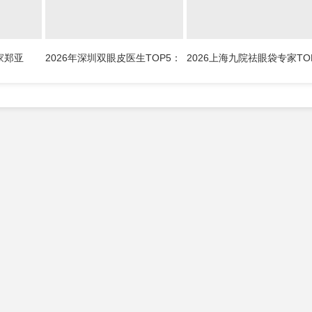
家郑亚
2026年深圳双眼皮医生TOP5：
2026上海九院祛眼袋专家TO
、骆新峰、
李天石、秦菲菲、朱武根、田芳
推荐：金云波、李圣利、苏
好？
斌、林登文哪个最好？
洁、孙笛、高博闻