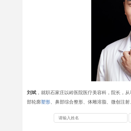
刘斌
，就职石家庄以岭医院医疗美容科，院长，从
部轮廓
塑形
、鼻部综合整形、体雕溶脂、微创注射