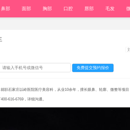
鼻部
面部
胸部
口腔
唇部
毛发
生
，就职石家庄以岭医院医疗美容科，从业10余年，擅长眼鼻、轮廓、微整等项目
0-616-6769，详细沟通。