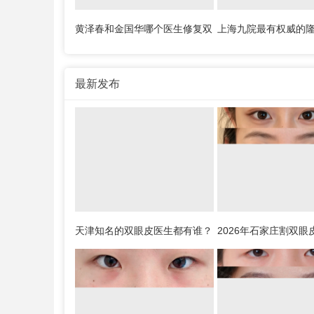
黄泽春和金国华哪个医生修复双
上海九院最有权威的
眼皮更好？
谁？上海隆胸知名专
最新发布
天津知名的双眼皮医生都有谁？
2026年石家庄割双眼
何祥龙、卜胜利、关迪剑、邵
约TOP10：李兵、何
妍、夏红福、毕小丽谁双眼皮做
彦刚、毛俊涛、丁庆
得好？
张洁、王亚斌、马云