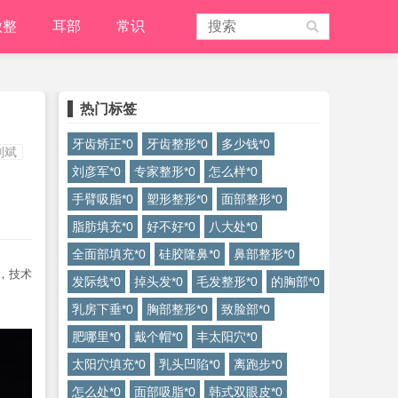
微整
耳部
常识
热门标签
牙齿矫正*0
牙齿整形*0
多少钱*0
刘斌
刘彦军*0
专家整形*0
怎么样*0
手臂吸脂*0
塑形整形*0
面部整形*0
脂肪填充*0
好不好*0
八大处*0
全面部填充*0
硅胶隆鼻*0
鼻部整形*0
，技术
发际线*0
掉头发*0
毛发整形*0
的胸部*0
乳房下垂*0
胸部整形*0
致脸部*0
肥哪里*0
戴个帽*0
丰太阳穴*0
太阳穴填充*0
乳头凹陷*0
离跑步*0
怎么处*0
面部吸脂*0
韩式双眼皮*0