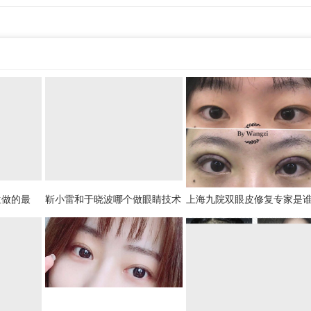
生做的最
靳小雷和于晓波哪个做眼睛技术
上海九院双眼皮修复专家是
生排名
好？于晓波靳小雷谁更好？
九院眼修复医生预约