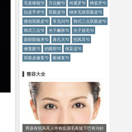
毛发移植*0
方位解*0
何暹罗*0
烤瓷牙*0
拉皮手术*0
双眼皮*0
纳米无痕双眼皮*0
微创双眼皮*0
常见问*0
韩式三点双眼皮*0
韩式三点*0
光子嫩肤*0
光子脱毛*0
面部除皱术*0
鼻孔大*0
招风耳*0
修复眼*0
的眼部*0
保妥适*0
双眼皮修复*0
眼修复*0
整容大全
男孩有招风耳人中有痣眉毛有旋下巴有沟好