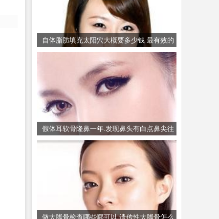
自体脂肪填充太阳穴大概要多少钱 最有效的
牙齿美白方法
假体耳软骨隆鼻一年.发现鼻头有白点鼻尖往
左斜突出... 自体耳软骨隆鼻尖有哪些优点
做大脚骨检查哪些哪可以 遗传性大脚骨怎么