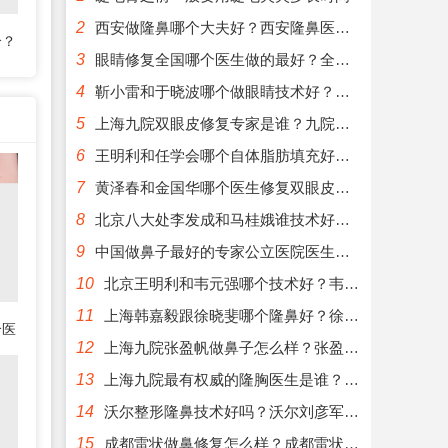
2
西安做隆鼻哪个大夫好？西安隆鼻医生找谁做最好？
个？
3
眼睛修复全国哪个医生做的最好？全国眼睛修复医生排名
名
4
靳小雷和于晓波哪个做眼睛技术好？于晓波靳小雷谁更好？
5
上海九院双眼皮修复专家是谁？九院眼修复医生预约
6
王明利和任学会哪个自体脂肪填充好？任学会王明利谁技术好？
7
黄泽春和金国华哪个医生修复双眼皮更好？
8
北京八大处李发成和马桂娥谁技术好？马桂娥李发成面部填充对比预约
9
中国做鼻子最好的专家公立医院医生预约排行榜大全
10
北京王明利和韦元强哪个技术好？韦元强王明利对比预约
11
上海韩嘉毅跟徐晓斐哪个隆鼻好？徐晓斐韩嘉毅隆鼻案例预约
个医
12
上海九院张盈帆做鼻子怎么样？张盈帆隆鼻简介案例预约
13
上海九院最有权威的隆胸医生是谁？上海隆胸知名专家排名
14
沃尔整形隆鼻技术好吗？沃尔刘彦军汪洋冯雁平谁的技术好？
15
成都雷状做鼻修复怎么样？成都雷状隆鼻简介预约案例