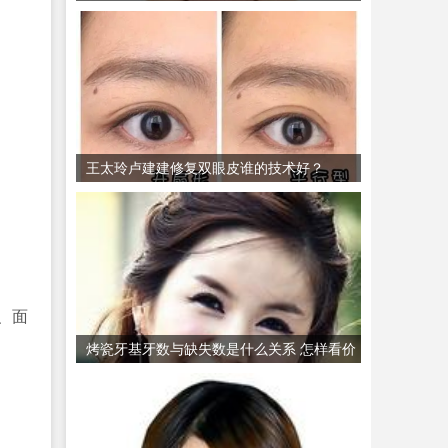
不好 招风耳矫正要多少钱？
王太玲卢建建修复双眼皮谁的技术好？
、面
烤瓷牙基牙数与缺失数是什么关系 怎样看价
格选择烤瓷牙