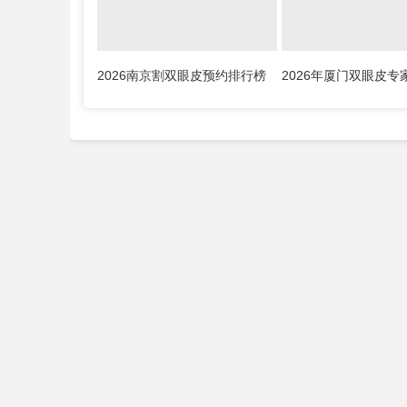
辉、李海霞
2026南京割双眼皮预约排行榜
2026年厦门双眼皮专
大全：刘宁、金东勋、朱喆辰、
荣、孙明亮、张少军
丁洪如、孙宗良哪个最好？
张宏、陈运生哪个最