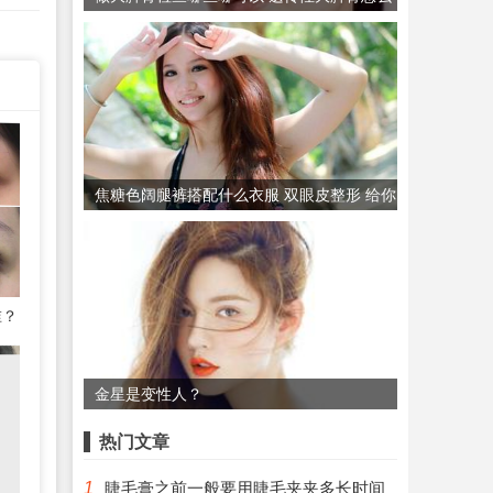
治？
焦糖色阔腿裤搭配什么衣服 双眼皮整形 给你
的眼部塑形
谁？
金星是变性人？
热门文章
1
睫毛膏之前一般要用睫毛夹夹多长时间